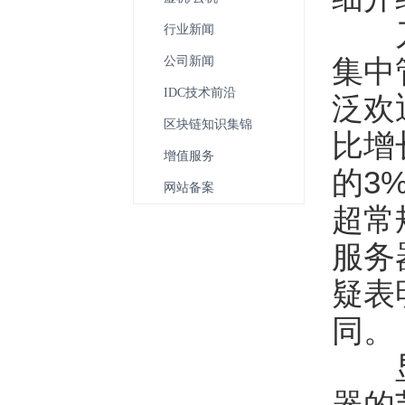
刀片
行业新闻
集中
公司新闻
IDC技术前沿
泛欢
区块链知识集锦
比增
增值服务
的3
网站备案
超常
服务
疑表
同。
显然
器的