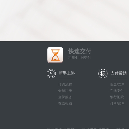
快速交付
租用4小时交付
新手上路
支付帮助
订购流程
现金/支票
会员注册
在线支付
金牌服务
银行汇款
在线帮助
订单/账单