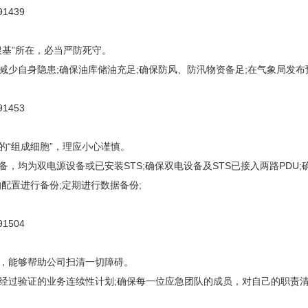
根基”所在，必当严防死守。
减少自身隐患;确保油库储油充足;确保防风、防汛物资备足;在气象局发布
的“组成细胞”，理应小心谨慎。
备，均为双电源设备或已安装STS;确保双电设备及STS已接入两路PD
配置进行备份;定期进行数据备份;
，能够帮助公司扫清一切障碍。
经过验证的业务连续性计划;确保每一位应急团队的成员，对自己的职责清