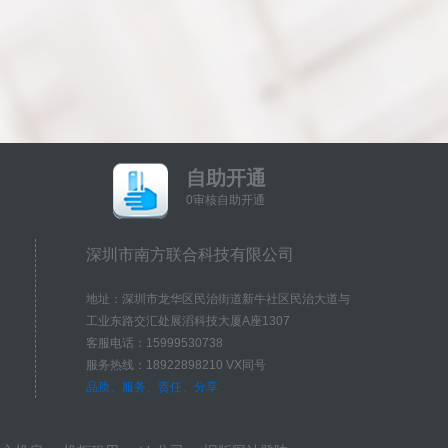
自助开通
0审核自助开通
深圳市南方联合科技有限公司
地址：深圳市龙华区民治街道新牛社区民治大道与
工业东路交汇处展滔科技大厦A座1307
客服电话：15999530738
服务热线：18922898210 VX同号
品质、服务、责任、分享