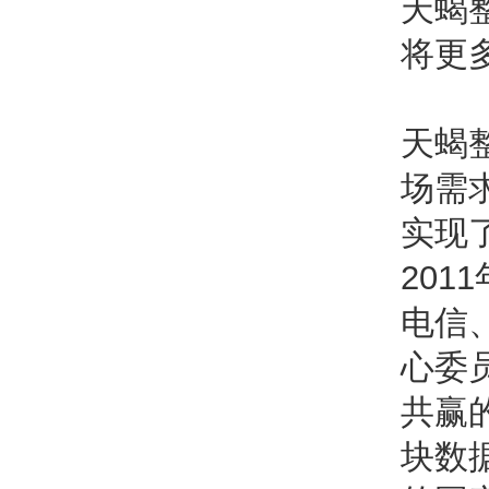
天蝎
将更
天蝎
场需
实现
20
电信
心委
共赢
块数