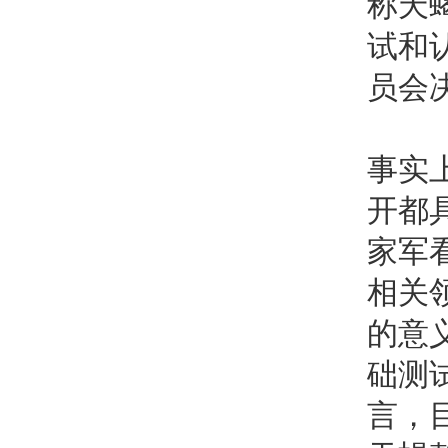
称天
试和
员会
事实
开都
家军
相关
的意
础测
言，