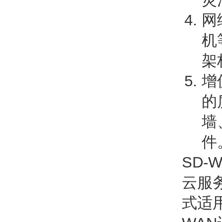
网
机
架
增
的
墙
件。
SD
云服
式适