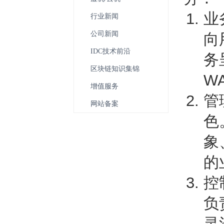
业
行业新闻
公司新闻
向
IDC技术前沿
务
区块链知识集锦
W
增值服务
管
网站备案
色
象
的
控
负
灵