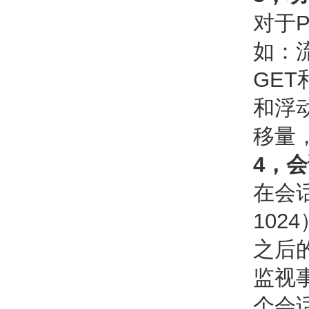
对于
如：流
GE
和浮
移量
4，
在会
10
之后
监视
个会